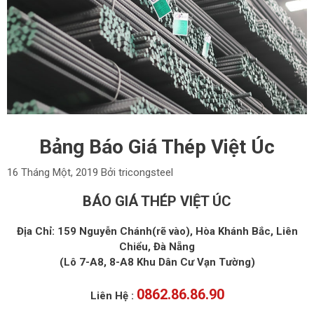
Bảng Báo Giá Thép Việt Úc
16 Tháng Một, 2019
Bởi
tricongsteel
BÁO GIÁ THÉP VIỆT ÚC
Địa Chỉ: 159 Nguyễn Chánh(rẽ vào), Hòa Khánh Bắc, Liên
Chiểu, Đà Nẵng
(Lô 7-A8, 8-A8 Khu Dân Cư Vạn Tường)
0862.86.86.90
Liên Hệ :