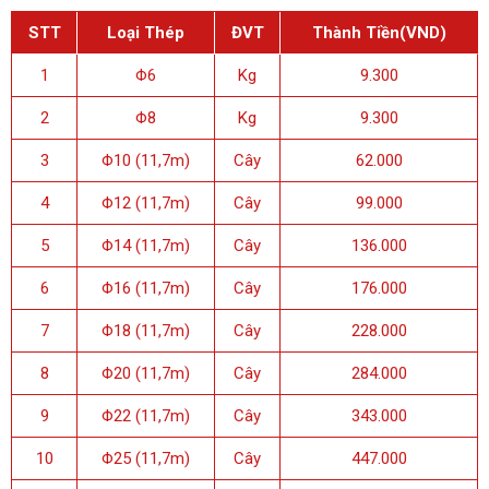
STT
Loại Thép
ĐVT
Thành Tiền(VND)
1
Φ6
Kg
9.300
2
Φ8
Kg
9.300
3
Φ10 (11,7m)
Cây
62.000
4
Φ12 (11,7m)
Cây
99.000
5
Φ14 (11,7m)
Cây
136.000
6
Φ16 (11,7m)
Cây
176.000
7
Φ18 (11,7m)
Cây
228.000
8
Φ20 (11,7m)
Cây
284.000
9
Φ22 (11,7m)
Cây
343.000
10
Φ25 (11,7m)
Cây
447.000