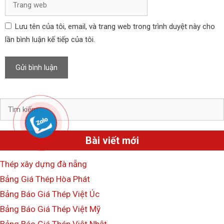
đ
r
i
a
Lưu tên của tôi, email, và trang web trong trình duyệt này cho
ệ
n
n
lần bình luận kế tiếp của tôi.
g
t
w
ử
e
b
T
ì
m
Bài viết mới
k
i
Thép xây dựng đà nẵng
ế
Bảng Giá Thép Hòa Phát
m
c
Bảng Báo Giá Thép Việt Úc
h
Bảng Báo Giá Thép Việt Mỹ
o
Bảng Báo Giá Thép Việt Nhật