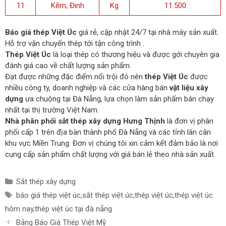
11
Kẽm, Đinh
Kg
11.500
Báo giá thép Việt Úc
giá rẻ, cập nhật 24/7 tại nhà máy sản xuất.
Hỗ trợ vận chuyển thép tới tận công trình .
Thép Việt Úc
là loại thép có thương hiệu và được gới chuyên gia
đánh giá cao về chất lượng sản phẩm.
Đạt được những đặc điểm nổi trội đó nên
thép Việt Úc
được
nhiều công ty, doanh nghiệp và các cửa hàng bán
vật liệu xây
dựng
ưa chuộng tại Đà Nẵng, lựa chọn làm sản phẩm bán chạy
nhất tại thị trường Việt Nam.
Nhà phân phối
sắt thép xây dựng Hưng Thịnh
là đơn vị phân
phối cấp 1 trên địa bàn thành phố Đà Nẵng và các tỉnh lân cân
khu vực Miền Trung. Đơn vị chúng tôi xin cảm kết đảm bảo là nơi
cung cấp sản phẩm chất lượng với giá bán lẻ theo nhà sản xuất.
D
Sắt thép xây dựng
a
T
báo giá thép việt úc
,
sắt thép việt úc
,
thép việt úc
,
thép việt úc
n
h
hôm nay
,
thép việt úc tại đà nẵng
h
ẻ
Đ
Bảng Báo Giá Thép Việt Mỹ
m