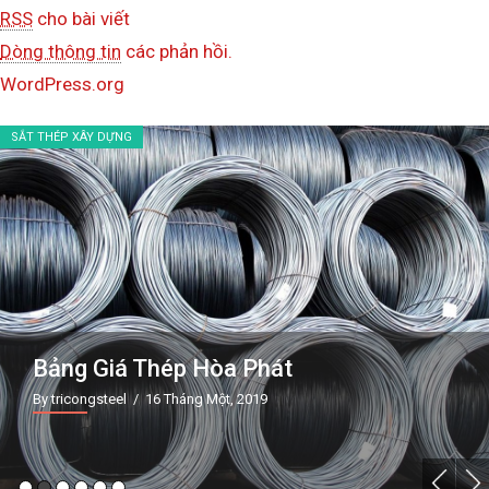
RSS
cho bài viết
Dòng thông tin
các phản hồi.
WordPress.org
SẮT THÉP XÂY DỰNG
Bảng Giá Thép Hòa Phát
By tricongsteel
/ 16 Tháng Một, 2019